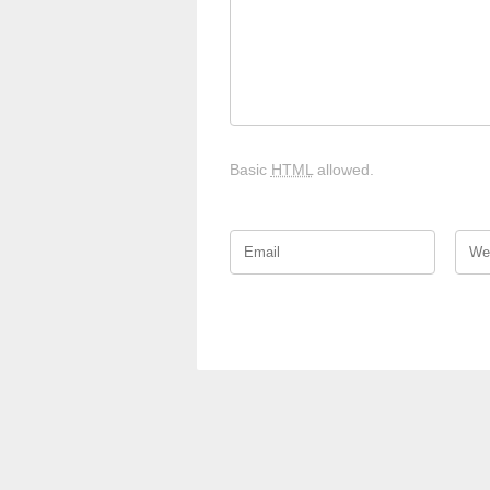
Basic
HTML
allowed.