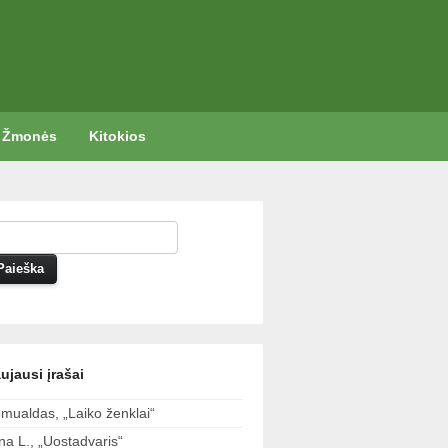
Žmonės
Kitokios
ujausi įrašai
mualdas, „Laiko ženklai“
ina L., „Uostadvaris“