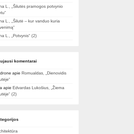
ina L., „Šilutės pramogos potvynio
tu“
ina L., „Šilutė – kur vanduo kuria
venimą“
ina L., „Potvynis“ (2)
ujausi komentarai
drone
apie
Romualdas, „Dienovidis
lutėje“
a
apie
Edvardas Lukošius, „Žiema
lutėje“ (2)
tegorijos
chitektūra