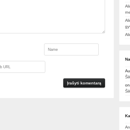
Al
me
Al
gy
Al
Na
Au
Ši
on
Ši
Ka
Ar