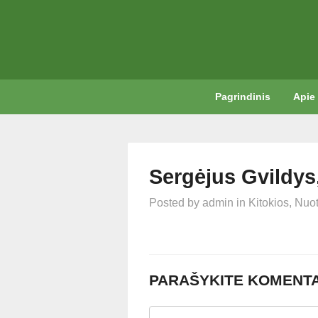
Pagrindinis
Apie
Sergėjus Gvildys
Posted by
admin
in
Kitokios
,
Nuot
PARAŠYKITE KOMENT