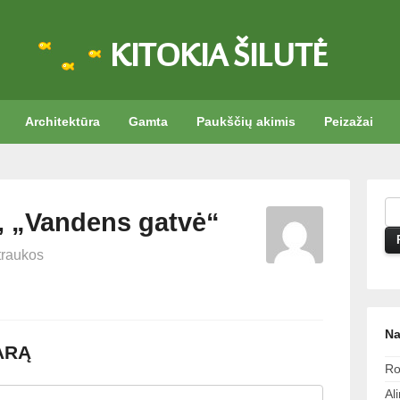
KITOKIA ŠILUTĖ
Architektūra
Gamta
Paukščių akimis
Peizažai
, „Vandens gatvė“
raukos
Na
ARĄ
Ro
Al