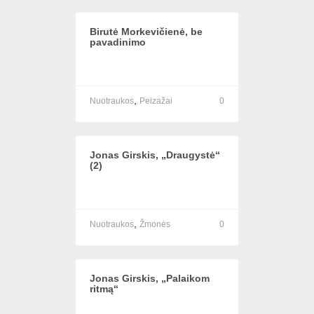
Birutė Morkevičienė, be
pavadinimo
,
Nuotraukos
Peizažai
0
Jonas Girskis, „Draugystė“
(2)
,
Nuotraukos
Žmonės
0
Jonas Girskis, „Palaikom
ritmą“