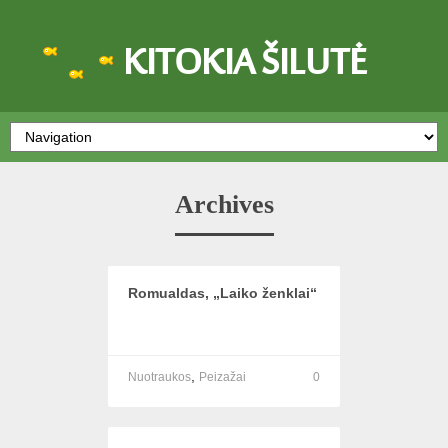
KITOKIA ŠILUTĖ
Archives
Romualdas, „Laiko ženklai“
,
Nuotraukos
Peizažai
0