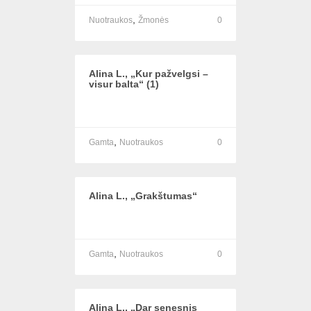
,
Nuotraukos
Žmonės
0
Alina L., „Kur pažvelgsi –
visur balta“ (1)
,
Gamta
Nuotraukos
0
Alina L., „Grakštumas“
,
Gamta
Nuotraukos
0
Alina L., „Dar senesnis