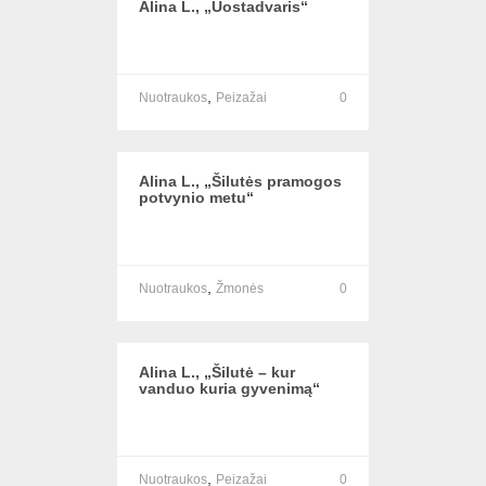
Alina L., „Uostadvaris“
,
Nuotraukos
Peizažai
0
Alina L., „Šilutės pramogos
potvynio metu“
,
Nuotraukos
Žmonės
0
Alina L., „Šilutė – kur
vanduo kuria gyvenimą“
,
Nuotraukos
Peizažai
0