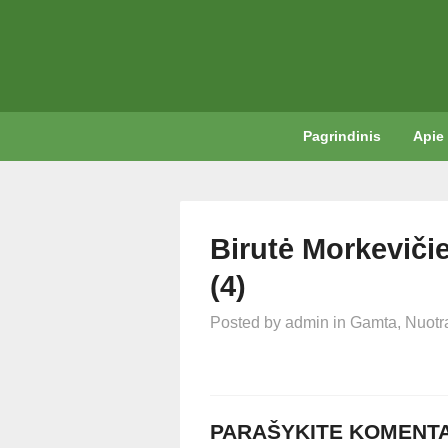
Pagrindinis
Apie
Birutė Morkeviči
(4)
Posted by
admin
in
Gamta
,
Nuotr
PARAŠYKITE KOMENT