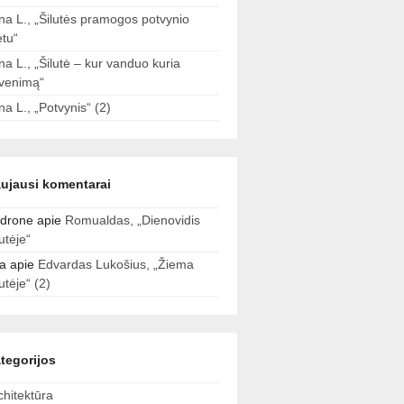
ina L., „Šilutės pramogos potvynio
tu“
ina L., „Šilutė – kur vanduo kuria
venimą“
ina L., „Potvynis“ (2)
ujausi komentarai
drone
apie
Romualdas, „Dienovidis
lutėje“
a
apie
Edvardas Lukošius, „Žiema
lutėje“ (2)
tegorijos
chitektūra