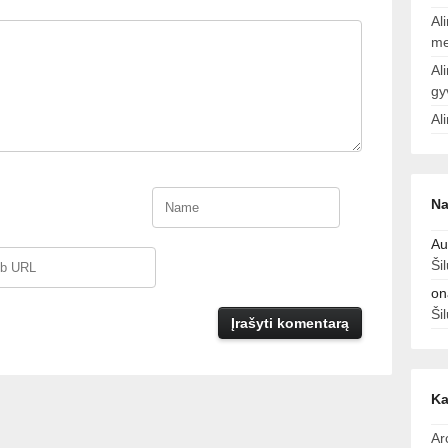
Al
me
Al
gy
Al
Na
Au
Ši
on
Ši
Ka
Ar