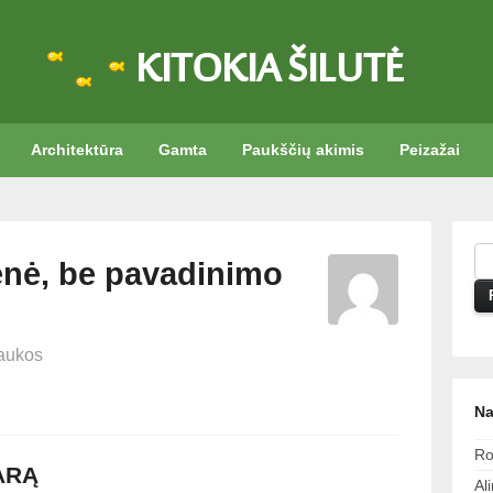
KITOKIA ŠILUTĖ
Architektūra
Gamta
Paukščių akimis
Peizažai
enė, be pavadinimo
aukos
Na
Ro
ARĄ
Al