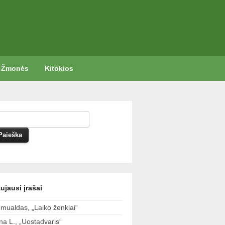
Žmonės
Kitokios
ujausi įrašai
mualdas, „Laiko ženklai“
ina L., „Uostadvaris“