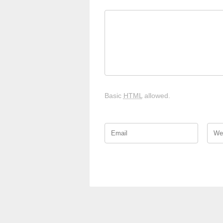
Basic
HTML
allowed.